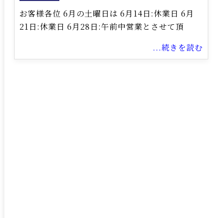
お客様各位 6月の土曜日は 6月14日:休業日 6月
21日:休業日 6月28日:午前中営業とさせて頂
...続きを読む
<
2026/8
日
月
火
水
木
金
土
1
2
3
4
5
6
7
8
9
10
11
12
13
14
15