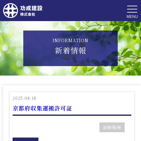
t
o
g
g
l
e
n
INFORMATION
a
v
新着情報
i
g
a
t
i
o
n
2025-08-18
京都府収集運搬許可証
活動報告