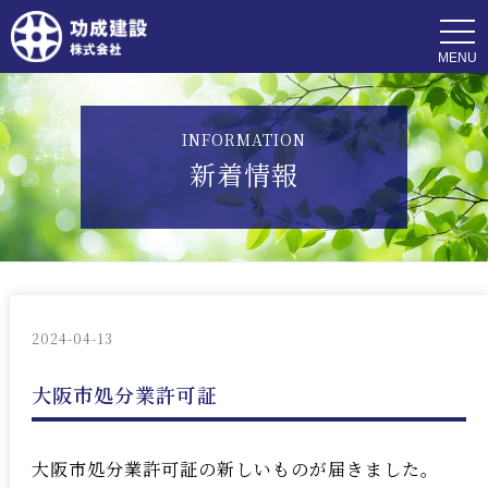
t
o
g
g
l
e
n
INFORMATION
a
v
新着情報
i
g
a
t
i
o
n
2024-04-13
大阪市処分業許可証
大阪市処分業許可証の新しいものが届きました。