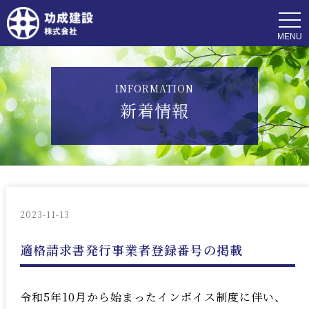
t
o
g
g
l
e
n
INFORMATION
a
v
新着情報
i
g
a
t
i
o
n
2023-11-13
適格請求書発行事業者登録番号の掲載
令和5年10月から始まったインボイス制度に伴い、