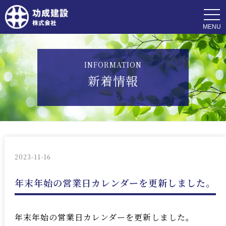
t
o
g
g
l
e
n
INFORMATION
a
v
新着情報
i
g
a
t
i
o
n
2023-11-16
年末年始の営業日カレンダーを更新しました。
年末年始の営業日カレンダーを更新しました。