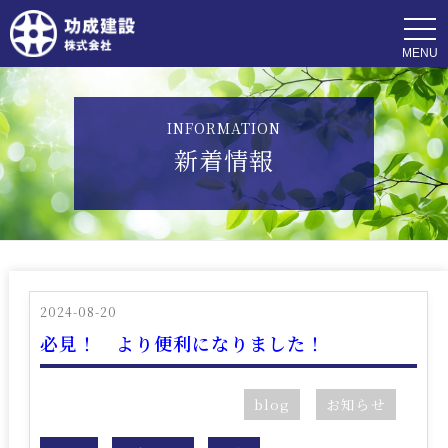
t
o
g
g
l
e
n
INFORMATION
a
v
新着情報
i
g
a
t
i
o
n
2024-08-20
必見！ より便利になりました！
blog
お知らせ